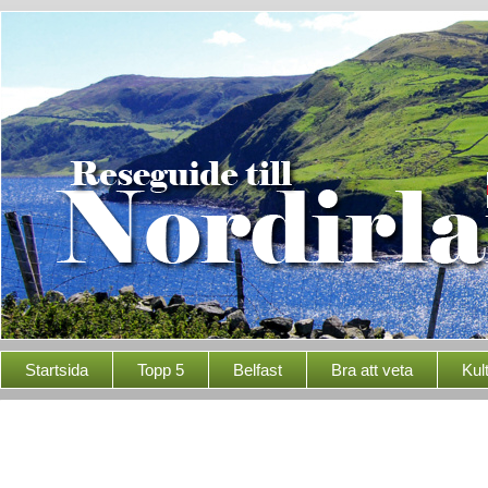
Startsida
Topp 5
Belfast
Bra att veta
Kul